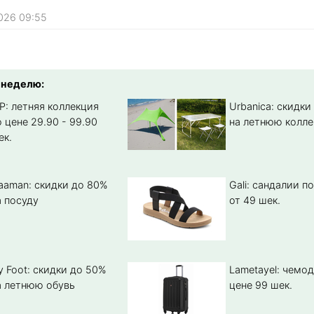
2026 09:55
 неделю:
IP: летняя коллекция
Urbanica: скидки
о цене 29.90 - 99.90
на летнюю колл
ек.
aaman: скидки до 80%
Gali: сандалии п
а посуду
от 49 шек.
ly Foot: скидки до 50%
Lametayel: чемо
а летнюю обувь
цене 99 шек.