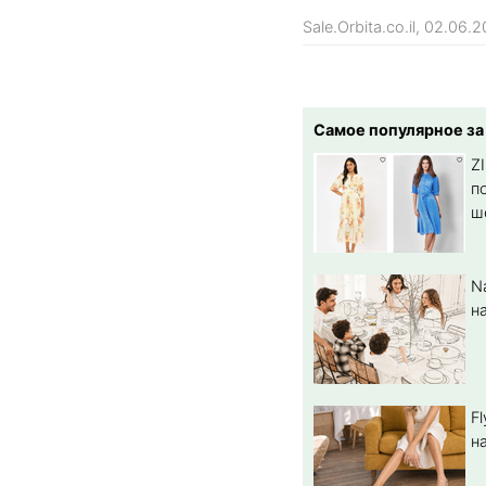
Sale.Orbita.co.il, 02.06.
Самое популярное за
Z
п
ш
N
н
F
н