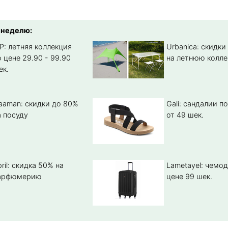
 неделю:
IP: летняя коллекция
Urbanica: скидки
о цене 29.90 - 99.90
на летнюю колл
ек.
aaman: скидки до 80%
Gali: сандалии п
а посуду
от 49 шек.
pril: скидка 50% на
Lametayel: чемо
арфюмерию
цене 99 шек.