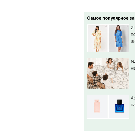
Самое популярное за
Z
п
ш
N
н
A
п